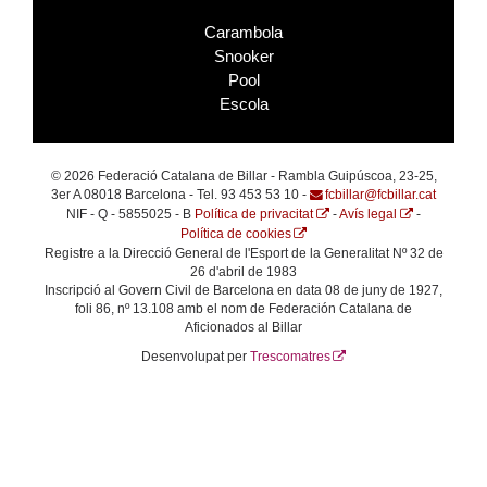
Carambola
Snooker
Pool
Escola
© 2026 Federació Catalana de Billar - Rambla Guipúscoa, 23-25,
3er A 08018 Barcelona - Tel. 93 453 53 10 -
fcbillar@fcbillar.cat
NIF - Q - 5855025 - B
Política de privacitat
-
Avís legal
-
Política de cookies
Registre a la Direcció General de l'Esport de la Generalitat Nº 32 de
26 d'abril de 1983
Inscripció al Govern Civil de Barcelona en data 08 de juny de 1927,
foli 86, nº 13.108 amb el nom de Federación Catalana de
Aficionados al Billar
Desenvolupat per
Trescomatres