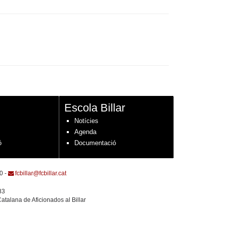
Escola Billar
Notícies
Agenda
ó
Documentació
0 -
fcbillar@fcbillar.cat
83
atalana de Aficionados al Billar