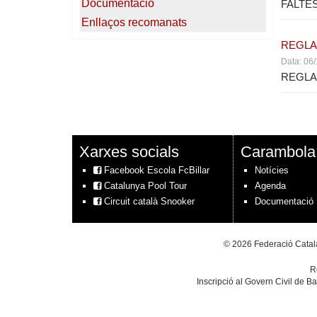
Documentació
FALTES
Enllaços recomanats
REGLA
Data: 06
REGLAM
Xarxes socials
Carambola
Facebook Escola FcBillar
Notícies
Catalunya Pool Tour
Agenda
Circuit català Snooker
Documentació
© 2026 Federació Catala
R
Inscripció al Govern Civil de B