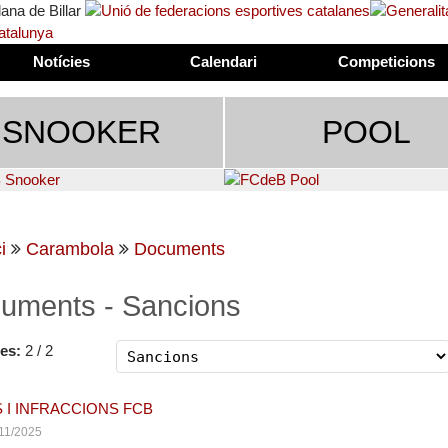
Notícies
Calendari
Competicions
SNOOKER
POOL
i
Carambola
Documents
uments - Sancions
es:
2 / 2
 I INFRACCIONS FCB
/11/2025