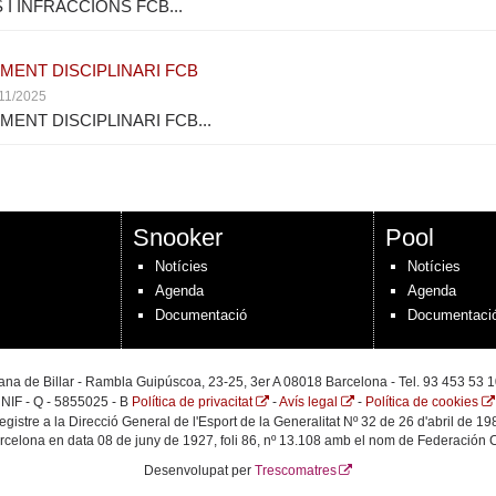
 I INFRACCIONS FCB...
MENT DISCIPLINARI FCB
/11/2025
ENT DISCIPLINARI FCB...
Snooker
Pool
Notícies
Notícies
Agenda
Agenda
Documentació
Documentaci
na de Billar - Rambla Guipúscoa, 23-25, 3er A 08018 Barcelona - Tel. 93 453 53 1
NIF - Q - 5855025 - B
Política de privacitat
-
Avís legal
-
Política de cookies
egistre a la Direcció General de l'Esport de la Generalitat Nº 32 de 26 d'abril de 19
arcelona en data 08 de juny de 1927, foli 86, nº 13.108 amb el nom de Federación C
Desenvolupat per
Trescomatres