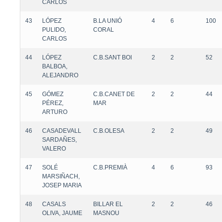
CARLOS
43
LÓPEZ
B.LA UNIÓ
4
6
100
PULIDO,
CORAL
CARLOS
44
LÓPEZ
C.B.SANT BOI
2
2
52
BALBOA,
ALEJANDRO
45
GÓMEZ
C.B.CANET DE
2
2
44
PÉREZ,
MAR
ARTURO
46
CASADEVALL
C.B.OLESA
2
2
49
SARDAÑES,
VALERO
47
SOLÉ
C.B.PREMIÀ
4
6
93
MARSIÑACH,
JOSEP MARIA
48
CASALS
BILLAR EL
2
2
46
OLIVA, JAUME
MASNOU