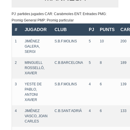
PJ: partides jugades CAR: Carabmoles ENT: Entrades PMG:
Promig General PMP: Promig particular
#
JUGADOR
CLUB
PJ
PUNTS
CAR
1
JIMÉNEZ
S.B.F.MOLINS
5
10
200
GALERA,
SERGI
2
MINGUELL
C.B.BARCELONA
5
8
189
ROSSELLÓ,
XAVIER
3
YESTE DE
S.B.F.MOLINS
4
6
139
PABLO,
ANTONI
XAVIER
4
JIMÉNEZ
C.B.SANT ADRIÀ
4
6
133
VASCO, JOAN
CARLES