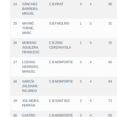
24
SÁNCHEZ
C.B.PRAT
3
4
90
BARRERA,
MIGUEL
25
MAYMÓ
S.B.F.MOLINS
1
0
31
TORNÉ,
MARC
26
MORENO
C.B.2000
1
0
25
AGUILERA,
CERDANYOLA
FRANCESC
27
LOZANO
C.B.MONFORTE
3
4
85
HERRERO,
MANUEL
28
GARCÍA
C.B.MONFORTE
3
4
84
ZALDIVAR,
RICARDO
29
JOU MORA,
C.B.SANT BOI
3
4
73
FERRÀN
30
CASTRO
C.B.MONFORTE
3
4
83