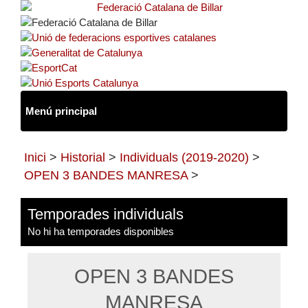
Inici
>
Historial
>
Individuals (2019-2020)
>
OPEN 3 BANDES MANRESA
>
Temporades individuals
No hi ha temporades disponibles
OPEN 3 BANDES
MANRESA