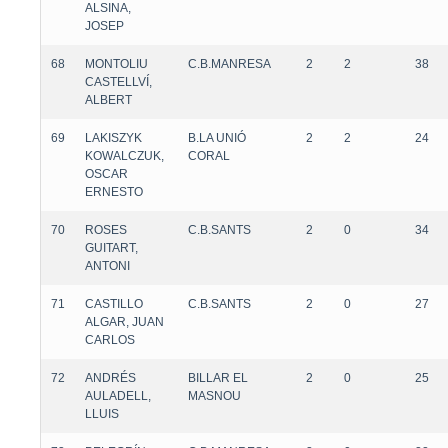
ALSINA,
JOSEP
68
MONTOLIU
C.B.MANRESA
2
2
38
CASTELLVÍ,
ALBERT
69
LAKISZYK
B.LA UNIÓ
2
2
24
KOWALCZUK,
CORAL
OSCAR
ERNESTO
70
ROSES
C.B.SANTS
2
0
34
GUITART,
ANTONI
71
CASTILLO
C.B.SANTS
2
0
27
ALGAR, JUAN
CARLOS
72
ANDRÉS
BILLAR EL
2
0
25
AULADELL,
MASNOU
LLUIS