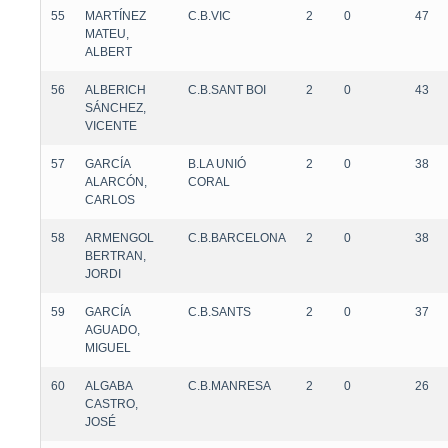
55
MARTÍNEZ
C.B.VIC
2
0
47
MATEU,
ALBERT
56
ALBERICH
C.B.SANT BOI
2
0
43
SÁNCHEZ,
VICENTE
57
GARCÍA
B.LA UNIÓ
2
0
38
ALARCÓN,
CORAL
CARLOS
58
ARMENGOL
C.B.BARCELONA
2
0
38
BERTRAN,
JORDI
59
GARCÍA
C.B.SANTS
2
0
37
AGUADO,
MIGUEL
60
ALGABA
C.B.MANRESA
2
0
26
CASTRO,
JOSÉ