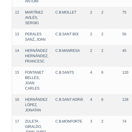
ANTONI
12
MARTÍNEZ
C.B.MOLLET
2
2
75
AVILÉS,
SERGIO
13
PERALES
C.B.SANT BOI
2
2
56
SANZ, JOAN
14
HERNÁNDEZ
C.B.MANRESA
2
2
45
HERNÁNDEZ,
FRANCESC
15
FONTANET
C.B.SANTS
4
6
120
BELLES,
JOAN
CARLES
16
HERNÁNDEZ
C.B.SANT ADRIÀ
4
6
128
LÓPEZ,
JONATAN
17
ZULETA
C.B.MONFORTE
3
2
74
GIRALDO,