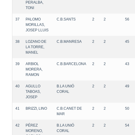
PERALBA,
TONI
37
PALOMO
C.B.SANTS
2
2
56
MORILLAS,
JOSEP LLUIS
38
LOZANO DE
C.B.MANRESA
2
2
45
LA TORRE,
MANEL
39
ARBIOL
C.B.BARCELONA
2
2
43
MORERA,
RAMON
40
AGULLO
B.LA UNIÓ
2
2
49
TABOAS,
CORAL
JOSEP
41
BRIZZI, LINO
C.B.CANET DE
2
2
50
MAR
42
PÉREZ
B.LA UNIÓ
2
2
54
MORENO,
CORAL