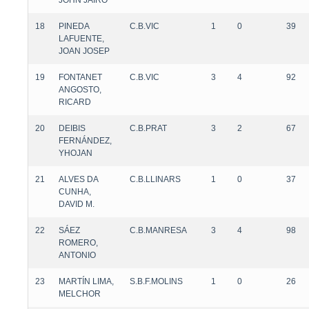
JOHN JAIRO
18
PINEDA
C.B.VIC
1
0
39
LAFUENTE,
JOAN JOSEP
19
FONTANET
C.B.VIC
3
4
92
ANGOSTO,
RICARD
20
DEIBIS
C.B.PRAT
3
2
67
FERNÁNDEZ,
YHOJAN
21
ALVES DA
C.B.LLINARS
1
0
37
CUNHA,
DAVID M.
22
SÁEZ
C.B.MANRESA
3
4
98
ROMERO,
ANTONIO
23
MARTÍN LIMA,
S.B.F.MOLINS
1
0
26
MELCHOR