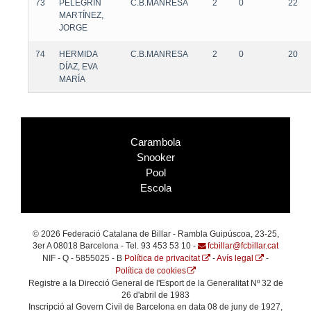
73
PELEGRÍN
C.B.MANRESA
2
0
22
MARTÍNEZ,
JORGE
74
HERMIDA
C.B.MANRESA
2
0
20
DÍAZ, EVA
MARÍA
Carambola
Snooker
Pool
Escola
© 2026 Federació Catalana de Billar - Rambla Guipúscoa, 23-25,
3er A 08018 Barcelona - Tel. 93 453 53 10 -
fcbillar@fcbillar.cat
NIF - Q - 5855025 - B
Política de privacitat
-
Avís legal
-
Política de cookies
Registre a la Direcció General de l'Esport de la Generalitat Nº 32 de
26 d'abril de 1983
Inscripció al Govern Civil de Barcelona en data 08 de juny de 1927,