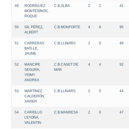
49
RODRÍGUEZ
C.B.ALBA
2
2
41
MONTESINOS,
ROQUE
50
GIL PÉREZ,
C.B.MONFORTE
4
6
95
ALBERT
51
CARRERAS
C.B.LLINARS
2
0
49
BATLLE,
JAUME
52
MANCIPE
C.B.CANET DE
4
4
92
SEGURA,
MAR
YEIMY
ANDREA
53
MARTÍNEZ
C.B.LLINARS
2
0
44
CALDERÓN,
XAVIER
54
CARRILLO
C.B.MANRESA
2
0
47
LETONA,
VALENTIN