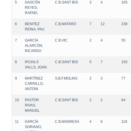
5
GASCÓN
C.B.SANT BOI
3
4
105
REYES,
RAFAEL
6
BENITEZ
C.B.MATARÓ
7
12
238
REINA, PAU
7
GARCÍA
C.B.VIC
2
4
55
ALARCÓN,
RICARDO
8
ROJALS
C.B.SANT BOI
5
7
150
VALLS, JOAN
9
MARTÍNEZ
S.B.F.MOLINS
2
3
77
CARRILLO,
ANTONI
10
PASTOR
C.B.SANT BOI
2
2
64
RIVAS,
MANUEL
11
GARCÍA
C.B.MANRESA
4
6
119
SORIANO,