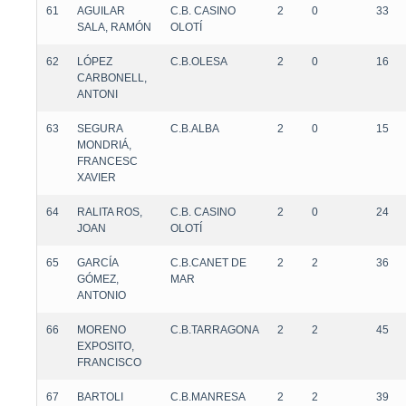
61
AGUILAR
C.B. CASINO
2
0
33
SALA, RAMÓN
OLOTÍ
62
LÓPEZ
C.B.OLESA
2
0
16
CARBONELL,
ANTONI
63
SEGURA
C.B.ALBA
2
0
15
MONDRIÁ,
FRANCESC
XAVIER
64
RALITA ROS,
C.B. CASINO
2
0
24
JOAN
OLOTÍ
65
GARCÍA
C.B.CANET DE
2
2
36
GÓMEZ,
MAR
ANTONIO
66
MORENO
C.B.TARRAGONA
2
2
45
EXPOSITO,
FRANCISCO
67
BARTOLI
C.B.MANRESA
2
2
39