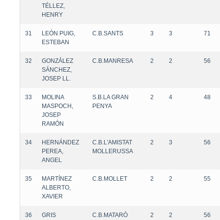
TÉLLEZ,
HENRY
31
LEÓN PUIG,
C.B.SANTS
3
3
71
ESTEBAN
32
GONZÁLEZ
C.B.MANRESA
2
2
56
SÁNCHEZ,
JOSEP LL.
33
MOLINA
S.B.LA GRAN
2
4
48
MASPOCH,
PENYA
JOSEP
RAMÓN
34
HERNÁNDEZ
C.B.L'AMISTAT
2
3
56
PEREA,
MOLLERUSSA
ANGEL
35
MARTÍNEZ
C.B.MOLLET
2
2
55
ALBERTO,
XAVIER
36
GRIS
C.B.MATARÓ
2
2
56