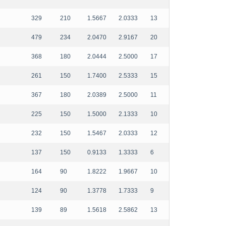
329
210
1.5667
2.0333
13
479
234
2.0470
2.9167
20
368
180
2.0444
2.5000
17
261
150
1.7400
2.5333
15
367
180
2.0389
2.5000
11
225
150
1.5000
2.1333
10
232
150
1.5467
2.0333
12
137
150
0.9133
1.3333
6
164
90
1.8222
1.9667
10
124
90
1.3778
1.7333
9
139
89
1.5618
2.5862
13