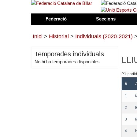
Federació
Seccions
Inici
>
Historial
>
Individuals (2020-2021)
Temporades individuals
LLI
No hi ha temporades disponibles
PJ: part
#
1
2
3
4