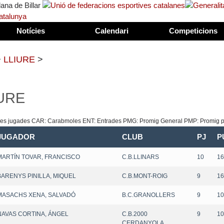
Notícies
Calendari
Competicions
>
LLIURE
>
URE
ides jugades CAR: Carabmoles ENT: Entrades PMG: Promig General PMP: Promig pa
JUGADOR
CLUB
PJ
P
MARTÍN TOVAR, FRANCISCO
C.B.LLINARS
10
16
BARENYS PINILLA, MIQUEL
C.B.MONT-ROIG
9
16
MASACHS XENA, SALVADÓ
B.C.GRANOLLERS
9
10
NAVAS CORTINA, ÁNGEL
C.B.2000
9
10
CERDANYOLA