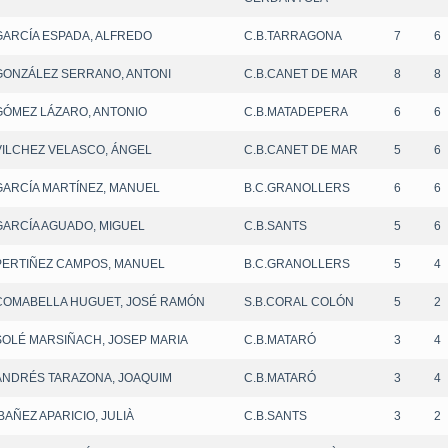
GARCÍA ESPADA, ALFREDO
C.B.TARRAGONA
7
6
GONZÁLEZ SERRANO, ANTONI
C.B.CANET DE MAR
8
8
GÓMEZ LÁZARO, ANTONIO
C.B.MATADEPERA
6
6
VILCHEZ VELASCO, ÁNGEL
C.B.CANET DE MAR
5
6
GARCÍA MARTÍNEZ, MANUEL
B.C.GRANOLLERS
6
6
GARCÍA AGUADO, MIGUEL
C.B.SANTS
5
6
PERTIÑEZ CAMPOS, MANUEL
B.C.GRANOLLERS
5
4
COMABELLA HUGUET, JOSÉ RAMÓN
S.B.CORAL COLÓN
5
2
SOLÉ MARSIÑACH, JOSEP MARIA
C.B.MATARÓ
3
4
ANDRÉS TARAZONA, JOAQUIM
C.B.MATARÓ
3
4
IBAÑEZ APARICIO, JULIÀ
C.B.SANTS
3
2