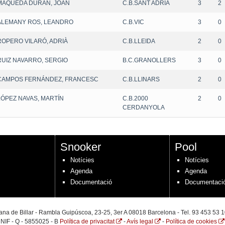
MAQUEDA DURÁN, JOAN
C.B.SANT ADRIÀ
3
2
ALEMANY ROS, LEANDRO
C.B.VIC
3
0
ROPERO VILARÓ, ADRIÀ
C.B.LLEIDA
2
0
RUIZ NAVARRO, SERGIO
B.C.GRANOLLERS
3
0
CAMPOS FERNÁNDEZ, FRANCESC
C.B.LLINARS
2
0
LÓPEZ NAVAS, MARTÍN
C.B.2000
2
0
CERDANYOLA
Snooker
Pool
Notícies
Notícies
Agenda
Agenda
Documentació
Documentaci
na de Billar - Rambla Guipúscoa, 23-25, 3er A 08018 Barcelona - Tel. 93 453 53 1
NIF - Q - 5855025 - B
Política de privacitat
-
Avís legal
-
Política de cookies