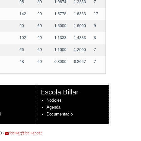
95
89
1.0674
1.3333
7
142
90
1.5778
1.6333
17
90
60
1.5000
1.6000
9
102
90
1.1333
1.4333
8
66
60
1.1000
1.2000
7
48
60
0.8000
0.8667
7
Escola Billar
Notícies
Agenda
ó
Documentació
0 -
fcbillar@fcbillar.cat