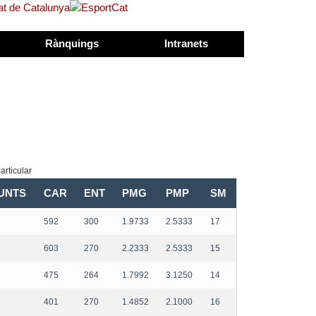
Rànquings
Intranets
rticular
UNTS
CAR
ENT
PMG
PMP
SM
592
300
1.9733
2.5333
17
603
270
2.2333
2.5333
15
475
264
1.7992
3.1250
14
401
270
1.4852
2.1000
16