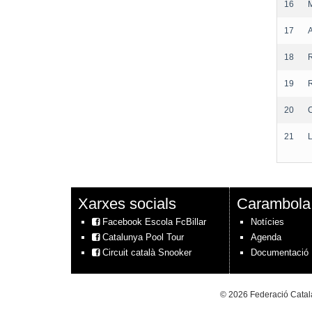
16
17
18
19
20
21
Xarxes socials
Carambola
Facebook Escola FcBillar
Notícies
Catalunya Pool Tour
Agenda
Circuit català Snooker
Documentació
© 2026 Federació Catala