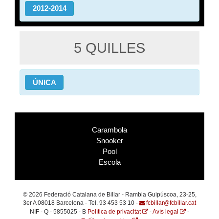
2012-2014
5 QUILLES
ÚNICA
Carambola
Snooker
Pool
Escola
© 2026 Federació Catalana de Billar - Rambla Guipúscoa, 23-25,
3er A 08018 Barcelona - Tel. 93 453 53 10 -
fcbillar@fcbillar.cat
NIF - Q - 5855025 - B
Política de privacitat
-
Avís legal
-