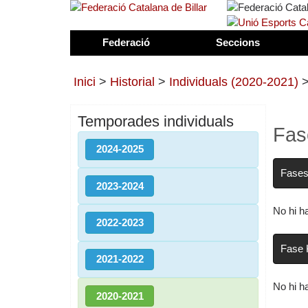
Federació
Seccions
Inici
>
Historial
>
Individuals (2020-2021)
Temporades individuals
Fas
2024-2025
Fases
2023-2024
No hi h
2022-2023
Fase
2021-2022
No hi h
2020-2021