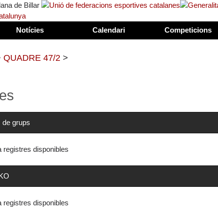
Notícies
Calendari
Competicions
>
QUADRE 47/2
>
es
 de grups
a registres disponibles
 KO
a registres disponibles