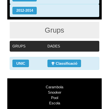
2012-2014
Grups
GRUPS
DADES
UNIC
Classificació
Carambola
Snooker
Pool
Escola