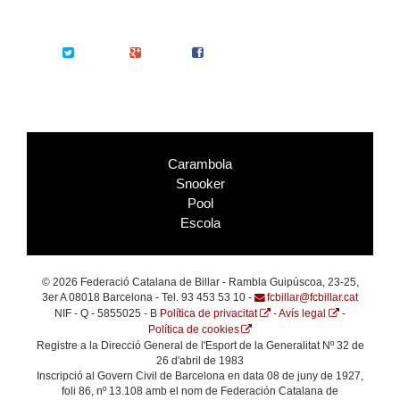
Twitter
Google+
Facebook
Carambola
Snooker
Pool
Escola
© 2026 Federació Catalana de Billar - Rambla Guipúscoa, 23-25,
3er A 08018 Barcelona - Tel. 93 453 53 10 -
fcbillar@fcbillar.cat
NIF - Q - 5855025 - B
Política de privacitat
-
Avís legal
-
Política de cookies
Registre a la Direcció General de l'Esport de la Generalitat Nº 32 de
26 d'abril de 1983
Inscripció al Govern Civil de Barcelona en data 08 de juny de 1927,
foli 86, nº 13.108 amb el nom de Federación Catalana de