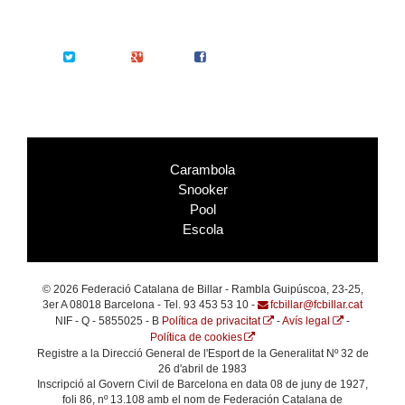
Twitter
Google+
Facebook
Carambola
Snooker
Pool
Escola
© 2026 Federació Catalana de Billar - Rambla Guipúscoa, 23-25,
3er A 08018 Barcelona - Tel. 93 453 53 10 -
fcbillar@fcbillar.cat
NIF - Q - 5855025 - B
Política de privacitat
-
Avís legal
-
Política de cookies
Registre a la Direcció General de l'Esport de la Generalitat Nº 32 de
26 d'abril de 1983
Inscripció al Govern Civil de Barcelona en data 08 de juny de 1927,
foli 86, nº 13.108 amb el nom de Federación Catalana de