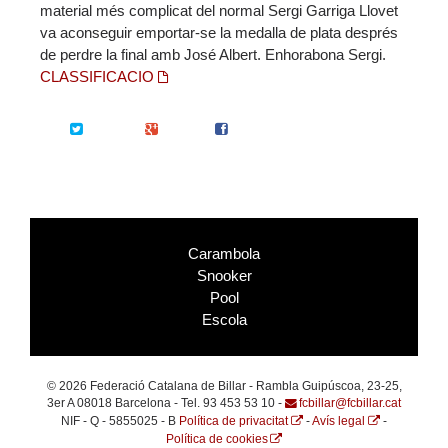
material més complicat del normal Sergi Garriga Llovet
va aconseguir emportar-se la medalla de plata després
de perdre la final amb José Albert. Enhorabona Sergi.
CLASSIFICACIO
Twitter
Google+
Facebook
Carambola
Snooker
Pool
Escola
© 2026 Federació Catalana de Billar - Rambla Guipúscoa, 23-25,
3er A 08018 Barcelona - Tel. 93 453 53 10 -
fcbillar@fcbillar.cat
NIF - Q - 5855025 - B
Política de privacitat
-
Avís legal
-
Política de cookies