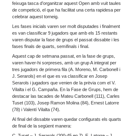
feixuga tasca d’organitzar aquest Open amb vuit taules
de competició, el que ha facilitat una certa rapidesa per
celebrar aquest torneig.
Les fases inicials varen ser molt disputades i finalment
es van classificar 9 jugadors que amb els 15 restants
varen disputar la fase de grups el passat dissabte i les
fases finals de quarts, semifinals i final.
Aquest cap de setmana passat, en la fase de grups,
varen haver-hi sorpreses, amb un grup A integrat per
tres jugadors de primera fila (A. Moreno, M. Carbonell i
J. Serarols) en el que es va classificar en Josep
Serarols i jugadors que venien de la prèvia com el V.
Vilalta i el G. Campaña. En la Fase de Grups, hem de
destacar las tacades de Mateu Carbonell (111), Carles
Tuset (103), Josep Ramon Molina (84), Ernest Latorre
(78) i Valentí Vilalta (74).
Al final del dissabte varen quedar configurats els quarts
de final de la següent manera:
C. Tuset – J. Serarols (200-45 en 7), E. Latorre – J.