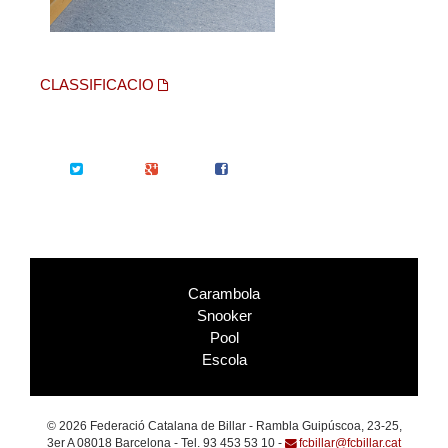
CLASSIFICACIO
Twitter
Google+
Facebook
Carambola
Snooker
Pool
Escola
© 2026 Federació Catalana de Billar - Rambla Guipúscoa, 23-25,
3er A 08018 Barcelona - Tel. 93 453 53 10 -
fcbillar@fcbillar.cat