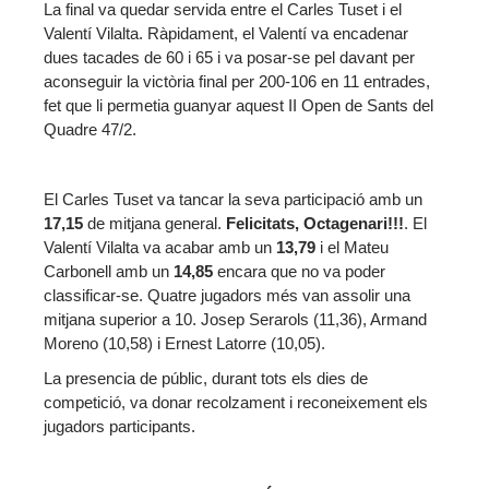
La final va quedar servida entre el Carles Tuset i el
Valentí Vilalta. Ràpidament, el Valentí va encadenar
dues tacades de 60 i 65 i va posar-se pel davant per
aconseguir la victòria final per 200-106 en 11 entrades,
fet que li permetia guanyar aquest II Open de Sants del
Quadre 47/2.
El Carles Tuset va tancar la seva participació amb un
17,15
de mitjana general.
Felicitats, Octagenari!!!
. El
Valentí Vilalta va acabar amb un
13,79
i el Mateu
Carbonell amb un
14,85
encara que no va poder
classificar-se. Quatre jugadors més van assolir una
mitjana superior a 10. Josep Serarols (11,36), Armand
Moreno (10,58) i Ernest Latorre (10,05).
La presencia de públic, durant tots els dies de
competició, va donar recolzament i reconeixement els
jugadors participants.