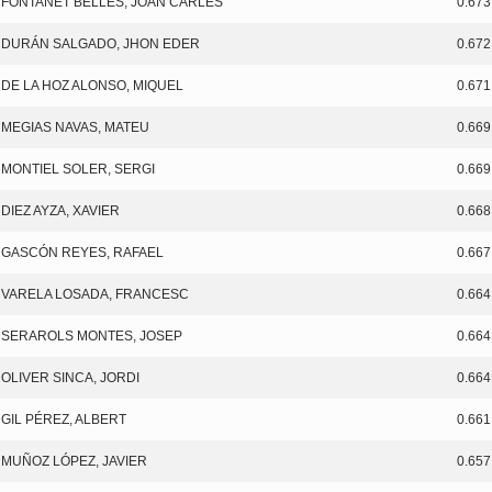
FONTANET BELLES, JOAN CARLES
0.673
DURÁN SALGADO, JHON EDER
0.672
DE LA HOZ ALONSO, MIQUEL
0.671
MEGIAS NAVAS, MATEU
0.669
MONTIEL SOLER, SERGI
0.669
DIEZ AYZA, XAVIER
0.668
GASCÓN REYES, RAFAEL
0.667
VARELA LOSADA, FRANCESC
0.664
SERAROLS MONTES, JOSEP
0.664
OLIVER SINCA, JORDI
0.664
GIL PÉREZ, ALBERT
0.661
MUÑOZ LÓPEZ, JAVIER
0.657