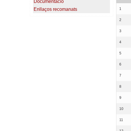
Documentació
Enllaços recomanats
1
2
3
4
5
6
7
8
9
10
11
12