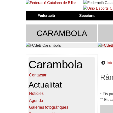
Federació
Seccions
CARAMBOLA
Carambola
Inic
Contactar
Ràn
Actualitat
Notícies
* Els p
** Es co
Agenda
Galeries fotogràfiques