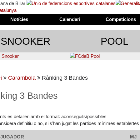
Notícies
Calendari
Competicions
SNOOKER
POOL
i
Carambola
Rànking 3 Bandes
king 3 Bandes
unts es detallen amb el format: aconseguits/possibles
nsidera definitiu o no, si s'han jugat les partides mínimes establertes
JUGADOR
MJ