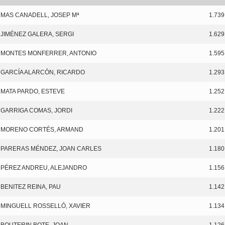
MAS CANADELL, JOSEP Mª
1.739
JIMÉNEZ GALERA, SERGI
1.629
MONTES MONFERRER, ANTONIO
1.595
GARCÍA ALARCÓN, RICARDO
1.293
MATA PARDO, ESTEVE
1.252
GARRIGA COMAS, JORDI
1.222
MORENO CORTÉS, ARMAND
1.201
PARERAS MÉNDEZ, JOAN CARLES
1.180
PÉREZ ANDREU, ALEJANDRO
1.156
BENITEZ REINA, PAU
1.142
MINGUELL ROSSELLÓ, XAVIER
1.134
BOUTERIN BOTE, JOAN
1.126