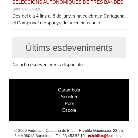
SELECCIONS AUTONOMIQUES DE TRES BANDES
Data: 09/06/2026
Des del dia 4 fins al 8 de juny, s'ha celebrat a Cartagena
el Campionat d'Espanya de seleccions auto...
Últims esdeveniments
No hi ha esdeveniments disponibles.
Carambola
Snooker
Pool
Escola
© 2026 Federació Catalana de Billar - Rambla Guipúscoa, 23-25,
3er A 08018 Barcelona - Tel. 93 453 53 10 -
fcbillar@fcbillar.cat