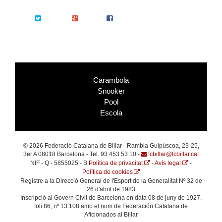
Twitter
Google+
Facebook
Carambola
Snooker
Pool
Escola
© 2026 Federació Catalana de Billar - Rambla Guipúscoa, 23-25,
3er A 08018 Barcelona - Tel. 93 453 53 10 -
fcbillar@fcbillar.cat
NIF - Q - 5855025 - B
Política de privacitat
-
Avís legal
-
Política de cookies
Registre a la Direcció General de l'Esport de la Generalitat Nº 32 de
26 d'abril de 1983
Inscripció al Govern Civil de Barcelona en data 08 de juny de 1927,
foli 86, nº 13.108 amb el nom de Federación Catalana de
Aficionados al Billar