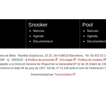
Snooker
Pool
Notícies
Notícies
Agenda
Agenda
Documentació
Documentaci
na de Billar - Rambla Guipúscoa, 23-25, 3er A 08018 Barcelona - Tel. 93 453 53 1
NIF - Q - 5855025 - B
Política de privacitat
-
Avís legal
-
Política de cookies
egistre a la Direcció General de l'Esport de la Generalitat Nº 32 de 26 d'abril de 19
arcelona en data 08 de juny de 1927, foli 86, nº 13.108 amb el nom de Federación C
Desenvolupat per
Trescomatres