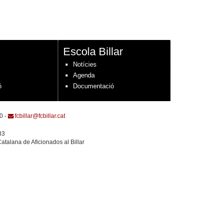
Escola Billar
Notícies
Agenda
ó
Documentació
0 -
fcbillar@fcbillar.cat
83
atalana de Aficionados al Billar