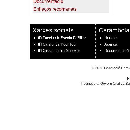
Documentació
Enllaços recomanats
Xarxes socials
Carambola
Facebook Escola FcBillar
Notícies
Catalunya Pool Tour
Agenda
Circuit català Snooker
Documentació
© 2026 Federació Catala
R
Inscripció al Govern Civil de B