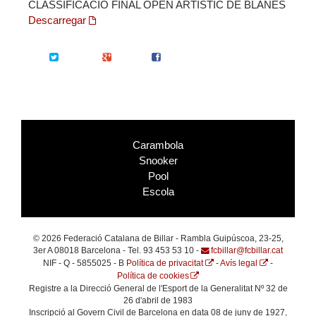
CLASSIFICACIO FINAL OPEN ARTISTIC DE BLANES
Descarregar
Twitter
Google+
Facebook
Carambola
Snooker
Pool
Escola
© 2026 Federació Catalana de Billar - Rambla Guipúscoa, 23-25,
3er A 08018 Barcelona - Tel. 93 453 53 10 -
fcbillar@fcbillar.cat
NIF - Q - 5855025 - B
Política de privacitat
-
Avís legal
-
Política de cookies
Registre a la Direcció General de l'Esport de la Generalitat Nº 32 de
26 d'abril de 1983
Inscripció al Govern Civil de Barcelona en data 08 de juny de 1927,