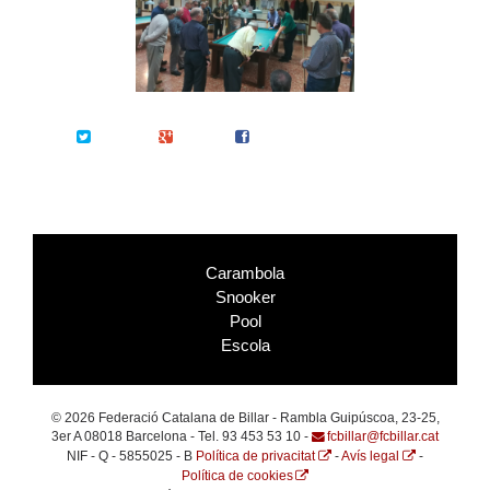
Twitter
Google+
Facebook
Carambola
Snooker
Pool
Escola
© 2026 Federació Catalana de Billar - Rambla Guipúscoa, 23-25,
3er A 08018 Barcelona - Tel. 93 453 53 10 -
fcbillar@fcbillar.cat
NIF - Q - 5855025 - B
Política de privacitat
-
Avís legal
-
Política de cookies