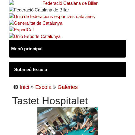
Inici
Escola
Galeries
Tastet Hospitalet