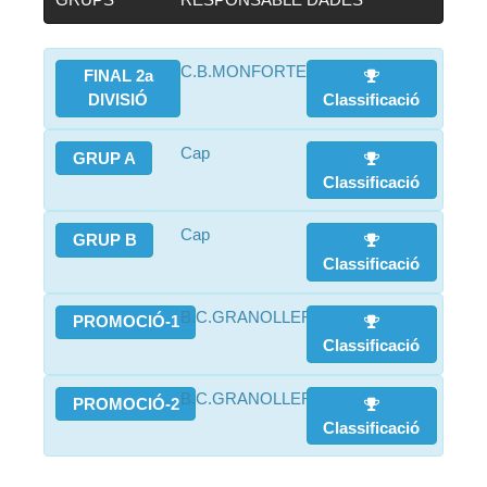
C.B.MONFORTE
FINAL 2a
DIVISIÓ
Classificació
Cap
GRUP A
Classificació
Cap
GRUP B
Classificació
B.C.GRANOLLERS
PROMOCIÓ-1
Classificació
B.C.GRANOLLERS
PROMOCIÓ-2
Classificació