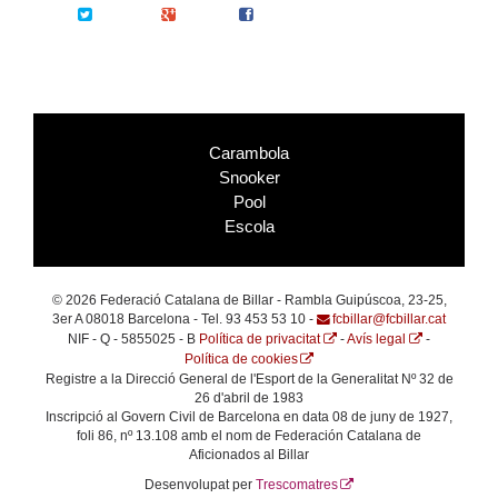
Twitter
Google+
Facebook
Carambola
Snooker
Pool
Escola
© 2026 Federació Catalana de Billar - Rambla Guipúscoa, 23-25,
3er A 08018 Barcelona - Tel. 93 453 53 10 -
fcbillar@fcbillar.cat
NIF - Q - 5855025 - B
Política de privacitat
-
Avís legal
-
Política de cookies
Registre a la Direcció General de l'Esport de la Generalitat Nº 32 de
26 d'abril de 1983
Inscripció al Govern Civil de Barcelona en data 08 de juny de 1927,
foli 86, nº 13.108 amb el nom de Federación Catalana de
Aficionados al Billar
Desenvolupat per
Trescomatres