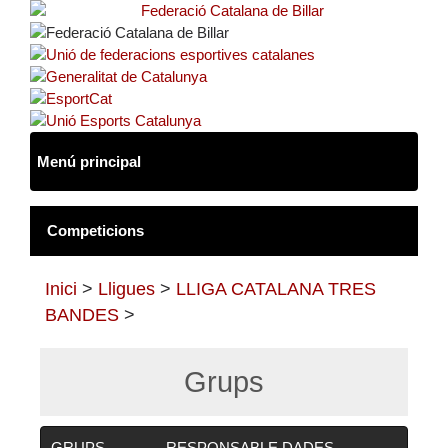
Inici
>
Lligues
>
LLIGA CATALANA TRES
BANDES
>
Grups
GRUPS
RESPONSABLE
DADES