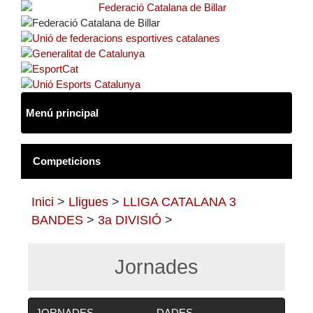
Inici
>
Lligues
>
LLIGA CATALANA 3
BANDES
>
3a DIVISIÓ
>
Jornades
JORNADES
DADES