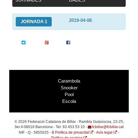
2019-04-06
JORNADA 1
Twitter
Google+
Facebook
Carambola
Snooker
Pool
Escola
© 2026 Federació Catalana de Billar - Rambla Guipúscoa, 23-25,
3er A 08018 Barcelona - Tel. 93 453 53 10 -
fcbillar@fcbillar.cat
NIF - Q - 5855025 - B
Política de privacitat
-
Avís legal
-
Política de cookies