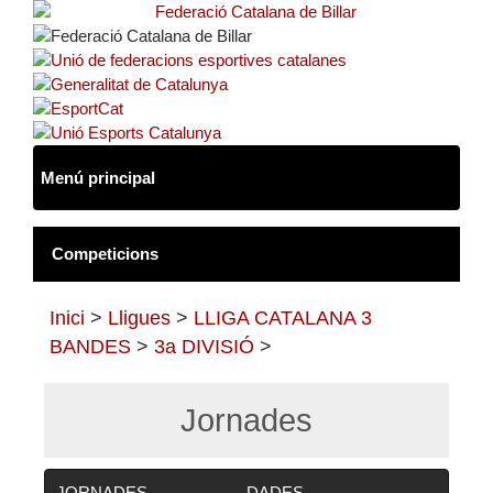
Inici
>
Lligues
>
LLIGA CATALANA 3
BANDES
>
3a DIVISIÓ
>
Jornades
JORNADES
DADES