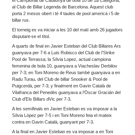
el Campionat de Catalunya de bola 10 de 1a Categoria,
al Club de Billar Legenda de Barcelona. Aquest club
porta 2 mesos obert i té 4 taules de pool americà i 5 de
billar rus.
El torneig es va iniciar a les 10 del matí amb 26 jugadors
disputant-se el títol.
A quarts de final en Javier Esteban del Club Billares Ars
guanyava per 7-6 a Luis Robisco del Club de l’Strike
Pool de Terrassa; la Sílvia Lopez, actual campiona
femenina de bola 10, guanyava a Viacheslav Derbilov
per 7-3; en Toni Moreno de Reus també guanyava a en
Radu Turau, del Club de billar Snooker & Pool de
Puigcerdà, per 7-3; y finalment en Gavin Català de
Vilafranca del Penedès guanyava a l’Òscar Gracián del
Club d’Els Billars dVic per 7-3.
A les semifinals en Javier Esteban es va imposar a la
Sílvia López per 7-5 i en Toni Moreno feia el mateix
contra en Gavin Català, guanyant per 7-3.
A la final en Javier Esteban es va imposar a en Toni